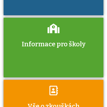
Informace pro školy
Zjistěte, jak se přihlásit ke zkoušce a kde
získáte informace o tom, kdo vás vyzkouší.
Víte, že jako škola máte v rámci Národní
Vše o zkouškách