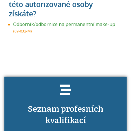
Odborník/odbornice na permanentní make-up
(69-032-M)
Projděte si seznam profesních kvalifikací.
Víte, jaké dovednosti musíte pro danou
kvalifikaci prokázat?
Seznam profesních
kvalifikací