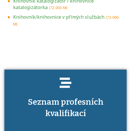
Knihovník katalogizátor / knihovnice
katalogizátorka
(72-003-M)
Knihovník/knihovnice v přímých službách
(72-006-
M)
Projděte si seznam profesních kvalifikací.
Víte, jaké dovednosti musíte pro danou
kvalifikaci prokázat?
Seznam profesních
kvalifikací