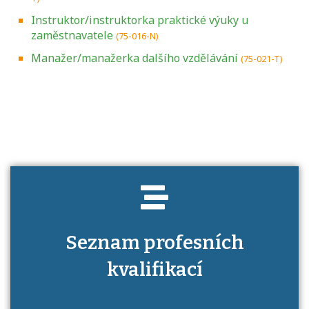
Instruktor/instruktorka praktické výuky u
zaměstnavatele
(75-016-N)
Manažer/manažerka dalšího vzdělávání
(75-021-T)
Projděte si seznam profesních kvalifikací.
Víte, jaké dovednosti musíte pro danou
kvalifikaci prokázat?
Seznam profesních
kvalifikací