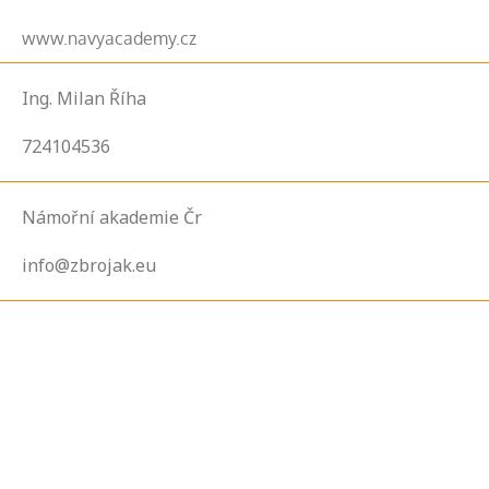
www.navyacademy.cz
Ing. Milan Říha
724104536
Námořní akademie Čr
info@zbrojak.eu