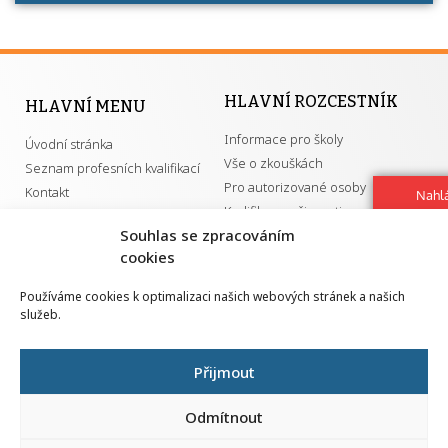
HLAVNÍ ROZCESTNÍK
HLAVNÍ MENU
Informace pro školy
Úvodní stránka
Vše o zkouškách
Seznam profesních kvalifikací
Pro autorizované osoby
Kontakt
Nahlá
Kvalifikace a živnosti
chy
Navrh
Souhlas se zpracováním
vylep
cookies
DŮLEŽITÉ ODKAZY
Používáme cookies k optimalizaci našich webových stránek a našich
služeb.
GDPR
Převodník ÚPK a živností
Národní pedagogický institut ČR
Přehled PK pro splnění MZK
Přijmout
Senovážné náměstí 25
110 00 Praha 1
Odmítnout