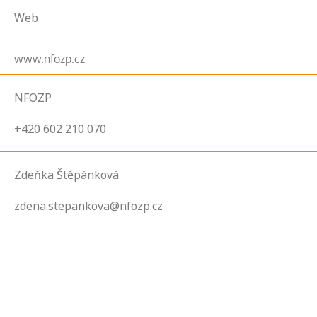
Web
www.nfozp.cz
NFOZP
+420 602 210 070
Zdeňka Štěpánková
zdena.stepankova@nfozp.cz