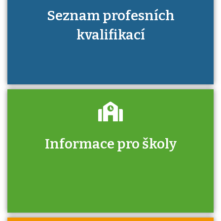
Seznam profesních
kvalifikací
Informace pro školy
Zjistěte, jak se přihlásit ke zkoušce a kde
získáte informace o tom, kdo vás vyzkouší.