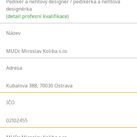
Pedikér a nehtový designér / pedikérka a nehtová
designérka
(
detail profesní kvalifikace
)
Název
MUDr. Miroslav Koliba s.r.o.
Adresa
Kubalova
388,
70030
Ostrava
IČO
02102455