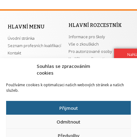
HLAVNÍ ROZCESTNÍK
HLAVNÍ MENU
Informace pro školy
Úvodní stránka
Vše o zkouškách
Seznam profesních kvalifikací
Pro autorizované osoby
Kontakt
Nahlá
Kvalifikace a živnosti
chy
Souhlas se zpracováním
Navrh
vylep
cookies
DŮLEŽITÉ ODKAZY
Používáme cookies k optimalizaci našich webových stránek a našich
služeb.
GDPR
Převodník ÚPK a živností
Národní pedagogický institut ČR
Přehled PK pro splnění MZK
Přijmout
Senovážné náměstí 25
110 00 Praha 1
Odmítnout
Předvolby