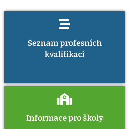
Seznam profesních
kvalifikací
Informace pro školy
Zjistěte, jak se přihlásit ke zkoušce a kde
získáte informace o tom, kdo vás vyzkouší.