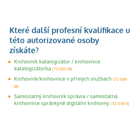
Knihovník katalogizátor / knihovnice
katalogizátorka
(72-003-M)
Knihovník/knihovnice v přímých službách
(72-006-
M)
Samostatný knihovník správce / samostatná
knihovnice správkyně digitální knihovny
(72-018-R)
Projděte si seznam profesních kvalifikací.
Víte, jaké dovednosti musíte pro danou
kvalifikaci prokázat?