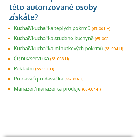
Kuchař/kuchařka teplých pokrmů
(65-001-H)
Kuchař/kuchařka studené kuchyně
(65-002-H)
Kuchař/kuchařka minutkových pokrmů
(65-004-H)
Číšník/servírka
(65-008-H)
Pokladní
(66-001-H)
Prodavač/prodavačka
(66-003-H)
Manažer/manažerka prodeje
(66-004-H)
Projděte si seznam profesních kvalifikací.
Víte, jaké dovednosti musíte pro danou
kvalifikaci prokázat?