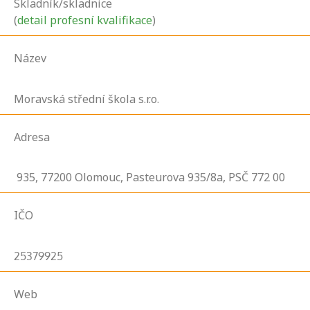
Skladník/skladnice
(
detail profesní kvalifikace
)
Název
Moravská střední škola s.r.o.
Adresa
935,
77200
Olomouc, Pasteurova 935/8a, PSČ 772 00
IČO
25379925
Web