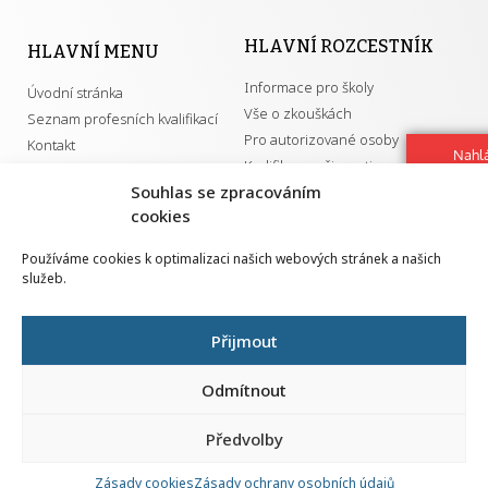
HLAVNÍ ROZCESTNÍK
HLAVNÍ MENU
Informace pro školy
Úvodní stránka
Vše o zkouškách
Seznam profesních kvalifikací
Pro autorizované osoby
Kontakt
Nahlá
Kvalifikace a živnosti
chy
Souhlas se zpracováním
Navrh
cookies
vylep
DŮLEŽITÉ ODKAZY
Používáme cookies k optimalizaci našich webových stránek a našich
služeb.
GDPR
Převodník ÚPK a živností
Národní pedagogický institut ČR
Přehled PK pro splnění MZK
Přijmout
Senovážné náměstí 25
110 00 Praha 1
Odmítnout
Předvolby
Zásady cookies
Zásady ochrany osobních údajů
Všechna práva vyhrazena | 2026