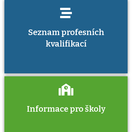
Seznam profesních
kvalifikací
Informace pro školy
Zjistěte, jak se přihlásit ke zkoušce a kde
získáte informace o tom, kdo vás vyzkouší.