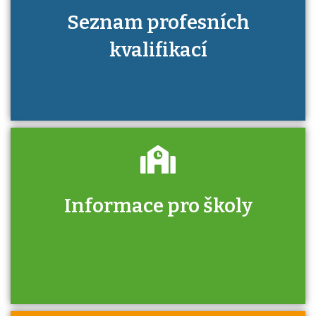
Seznam profesních
kvalifikací
Informace pro školy
Zjistěte, jak se přihlásit ke zkoušce a kde
získáte informace o tom, kdo vás vyzkouší.