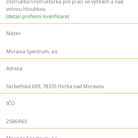
Instruktor/instruktorka pro práci ve výškách a nad
volnou hloubkou
(
detail profesní kvalifikace
)
Název
Moravia Spectrum, a.s.
Adresa
Skrbeňská
609,
78335
Horka nad Moravou
IČO
25864165