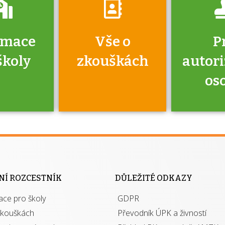
rmace
Vše o
P
školy
zkouškách
autor
os
jako škola
 rámci
Kdo 
soustavy
autori
ací jisté
osoba 
NÍ ROZCESTNÍK
DŮLEŽITÉ ODKAZY
y při
výhody m
ace pro školy
ávání
GDPR
autor
izací?
zkouškách
Převodník ÚPK a živností