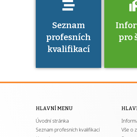
Seznam
Info
profesních
pro 
kvalifikací
Víte, že 
máte v
Národní 
kvalifik
HLAVNÍ MENU
HLAV
výhod
Úvodní stránka
Inform
získ
autor
Seznam profesních kvalifikací
Vše o 