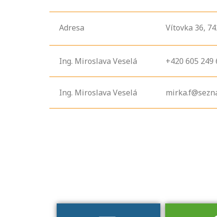
Adresa
Vítovka
36,
74
Ing. Miroslava Veselá
+420 605 249 
Ing. Miroslava Veselá
mirka.f@sezn
Projděte si
seznam
profesních
kvalifikací. Víte,
jaké dovednosti
musíte pro danou
kvalifikaci
prokázat?