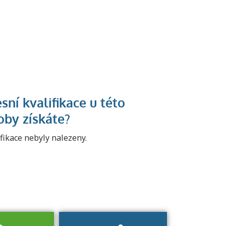
U řady živností je
podmínkou k
jejímu získání
určitá kvalifikace.
ifikace nebyly nalezeny.
Pro které toto
platí a kde si
znalosti a
dovednosti
nechat ověřit?