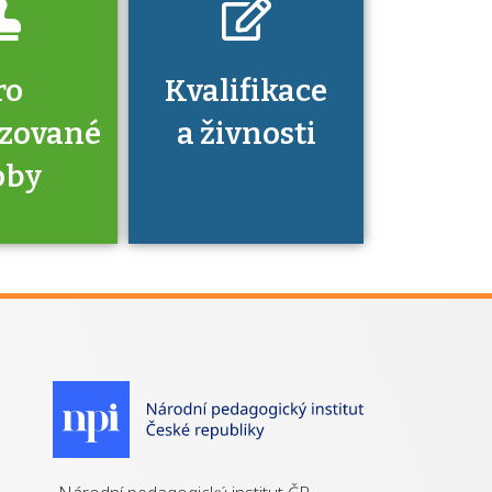
ro
Kvalifikace
izované
a živnosti
oby
je to
zovaná
a jaké
á získání
izace?