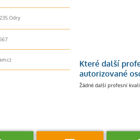
235
Odry
667
am.cz
Zjistěte, jak se
přihlásit ke
Žádné další profesní kval
zkoušce a kde
získáte informace
o tom, kdo vás
vyzkouší.