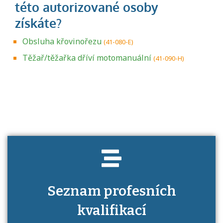
Obsluha křovinořezu
(41-080-E)
Těžař/těžařka dříví motomanuální
(41-090-H)
Projděte si seznam profesních kvalifikací.
Víte, jaké dovednosti musíte pro danou
kvalifikaci prokázat?
Seznam profesních
kvalifikací