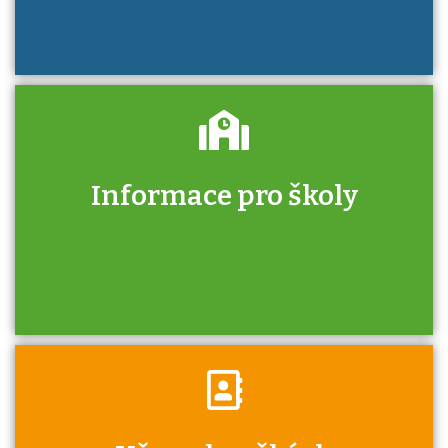
Informace pro školy
Zjistěte, jak se přihlásit ke zkoušce a kde
získáte informace o tom, kdo vás vyzkouší.
Víte, že jako škola máte v rámci Národní