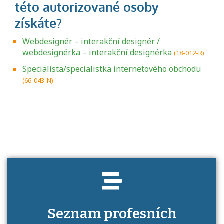
Webdesignér – interakční designér /
webdesignérka – interakční designérka
(18-012-R)
Specialista/specialistka internetového obchodu
(66-043-N)
Projděte si seznam profesních kvalifikací.
Víte, jaké dovednosti musíte pro danou
kvalifikaci prokázat?
Seznam profesních