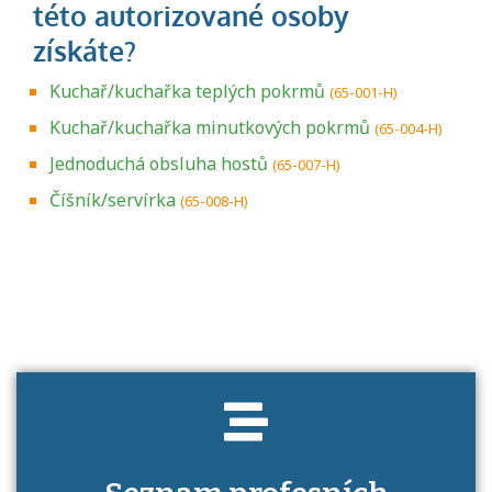
Kuchař/kuchařka teplých pokrmů
(65-001-H)
Kuchař/kuchařka minutkových pokrmů
(65-004-H)
Jednoduchá obsluha hostů
(65-007-H)
Číšník/servírka
(65-008-H)
Projděte si seznam profesních kvalifikací.
Víte, jaké dovednosti musíte pro danou
kvalifikaci prokázat?