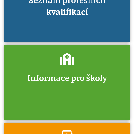
Seznam profesních
kvalifikací
Informace pro školy
Zjistěte, jak se přihlásit ke zkoušce a kde
získáte informace o tom, kdo vás vyzkouší.