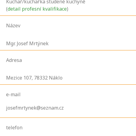
Kuchař/kuchařka studené kuchyně
(
detail profesní kvalifikace
)
Název
Mgr. Josef Mrtýnek
Adresa
Mezice
107,
78332
Náklo
e-mail
josefmrtynek@seznam.cz
telefon