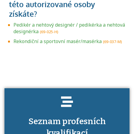
Pedikér a nehtový designér / pedikérka a nehtová
designérka
(69-025-H)
Rekondiční a sportovní masér/masérka
(69-037-M)
Projděte si seznam profesních kvalifikací.
Víte, jaké dovednosti musíte pro danou
kvalifikaci prokázat?
Seznam profesních
kvalifikací