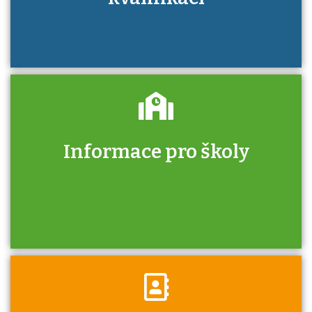
Informace pro školy
Zjistěte, jak se přihlásit ke zkoušce a kde
získáte informace o tom, kdo vás vyzkouší.