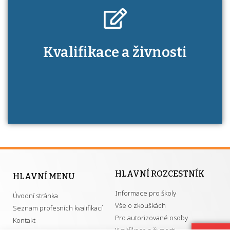
Kdo je to autorizovaná osoba a jaké výhody
Kvalifikace a živnosti
má získání autorizace?
HLAVNÍ ROZCESTNÍK
HLAVNÍ MENU
Informace pro školy
Úvodní stránka
Vše o zkouškách
Seznam profesních kvalifikací
Pro autorizované osoby
Kontakt