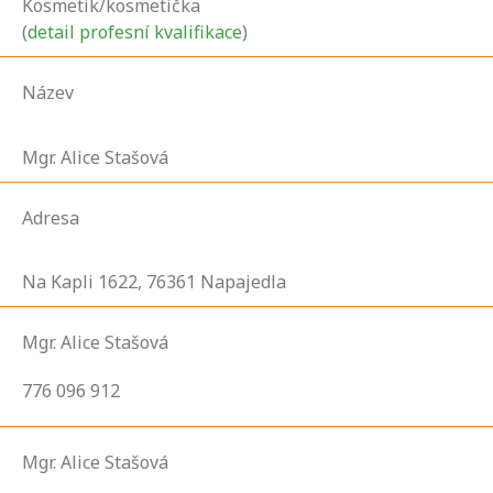
Kosmetik/kosmetička
(
detail profesní kvalifikace
)
Název
Mgr. Alice Stašová
Adresa
Na Kapli
1622,
76361
Napajedla
Mgr. Alice Stašová
776 096 912
Mgr. Alice Stašová