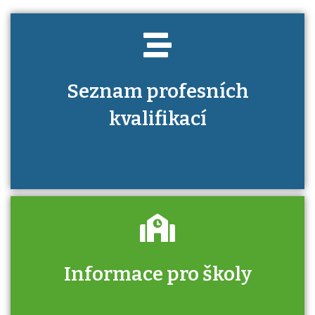
Seznam profesních
kvalifikací
Informace pro školy
Zjistěte, jak se přihlásit ke zkoušce a kde
získáte informace o tom, kdo vás vyzkouší.