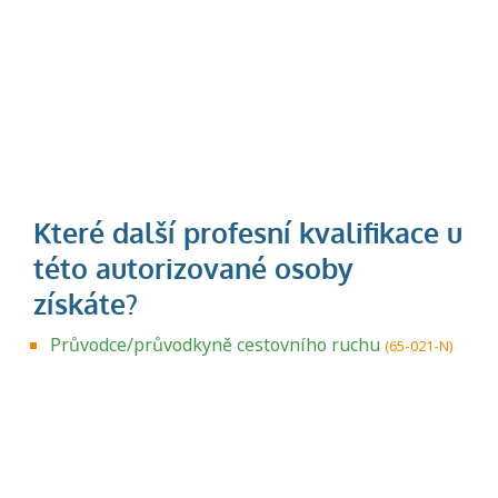
Průvodce/průvodkyně cestovního ruchu
(65-021-N)
Projděte si seznam profesních kvalifikací.
Víte, jaké dovednosti musíte pro danou
kvalifikaci prokázat?