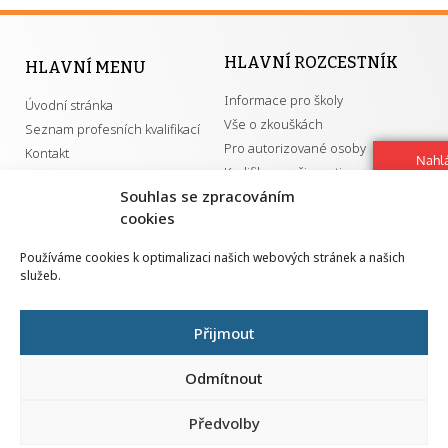
HLAVNÍ ROZCESTNÍK
HLAVNÍ MENU
Informace pro školy
Úvodní stránka
Vše o zkouškách
Seznam profesních kvalifikací
Pro autorizované osoby
Kontakt
Nahlá
Kvalifikace a živnosti
chy
Souhlas se zpracováním
Navrh
cookies
vylep
DŮLEŽITÉ ODKAZY
Používáme cookies k optimalizaci našich webových stránek a našich
služeb.
GDPR
Převodník ÚPK a živností
Národní pedagogický institut ČR
Přehled PK pro splnění MZK
Přijmout
Senovážné náměstí 25
110 00 Praha 1
Odmítnout
Předvolby