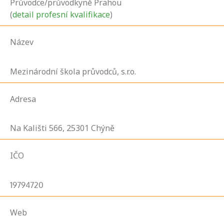
Průvodce/průvodkyně Prahou
(
detail profesní kvalifikace
)
Název
Mezinárodní škola průvodců, s.r.o.
Adresa
Na Kališti
566,
25301
Chýně
IČO
19794720
Web