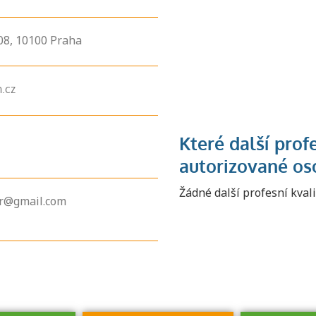
08,
10100
Praha
.cz
Zjistěte, jak se
Žádné další profesní kval
přihlásit ke
ar@gmail.com
zkoušce a kde
získáte informace
o tom, kdo vás
vyzkouší.