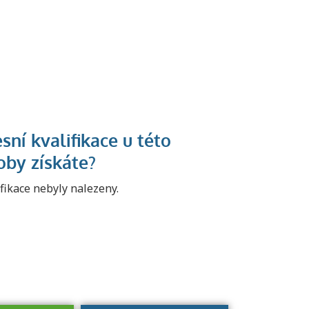
U řady živností je
podmínkou k
jejímu získání
ifikace nebyly nalezeny.
určitá kvalifikace.
Pro které toto
platí a kde si
znalosti a
dovednosti
nechat ověřit?