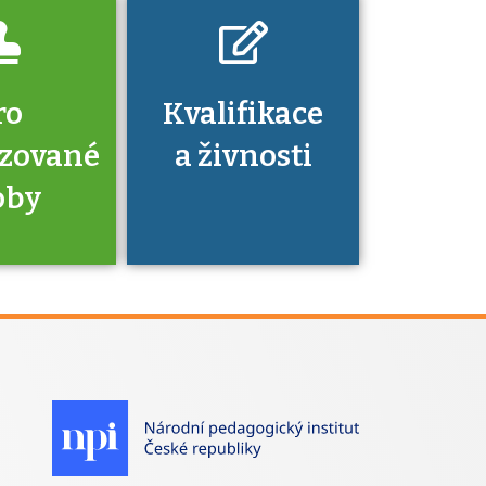
ro
Kvalifikace
izované
a živnosti
oby
je to
zovaná
a jaké
á získání
izace?