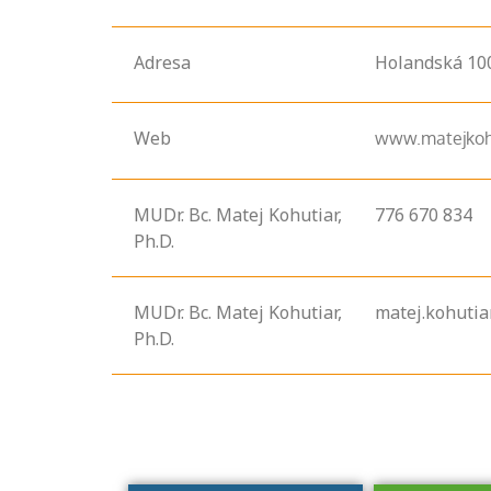
Adresa
Holandská
10
Web
www.matejkoh
MUDr. Bc. Matej Kohutiar,
776 670 834
Ph.D.
Projděte si
seznam
profesních
MUDr. Bc. Matej Kohutiar,
matej.kohuti
kvalifikací. Víte,
Ph.D.
jaké dovednosti
musíte pro danou
kvalifikaci
prokázat?