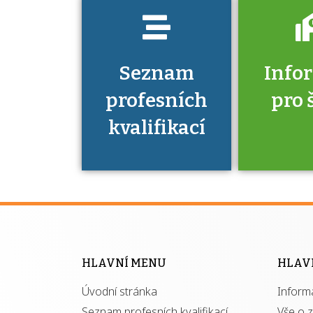
Seznam
Info
profesních
pro 
kvalifikací
Víte, že 
máte v
Národní 
kvalifik
HLAVNÍ MENU
HLAV
výhod
Úvodní stránka
Inform
získ
autor
Seznam profesních kvalifikací
Vše o 