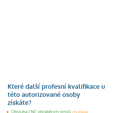
Obsluha CNC obráběcích strojů
(23-026-H)