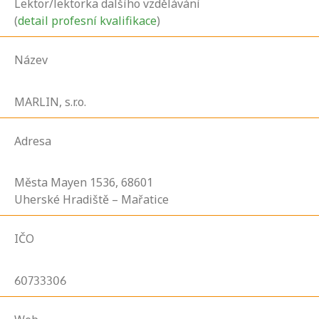
Lektor/lektorka dalšího vzdělávání
(
detail profesní kvalifikace
)
Název
MARLIN, s.r.o.
Adresa
Města Mayen
1536,
68601
Uherské Hradiště – Mařatice
IČO
60733306