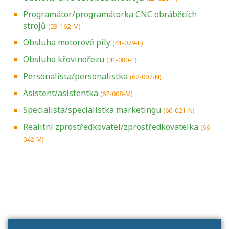
Programátor/programátorka CNC obráběcích
strojů
(23-162-M)
Obsluha motorové pily
(41-079-E)
Obsluha křovinořezu
(41-080-E)
Personalista/personalistka
(62-007-N)
Asistent/asistentka
(62-008-M)
Specialista/specialistka marketingu
(66-021-N)
Realitní zprostředkovatel/zprostředkovatelka
(66-
042-M)
Projděte si seznam profesních kvalifikací.
Víte, jaké dovednosti musíte pro danou
kvalifikaci prokázat?