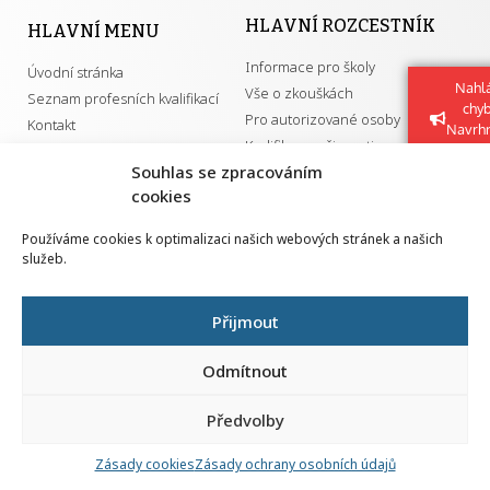
HLAVNÍ ROZCESTNÍK
HLAVNÍ MENU
Informace pro školy
Úvodní stránka
Nahlá
Vše o zkouškách
Seznam profesních kvalifikací
chy
Pro autorizované osoby
Kontakt
Navrh
Kvalifikace a živnosti
vylep
Souhlas se zpracováním
cookies
DŮLEŽITÉ ODKAZY
Používáme cookies k optimalizaci našich webových stránek a našich
služeb.
GDPR
Převodník ÚPK a živností
Národní pedagogický institut ČR
Přehled PK pro splnění MZK
Přijmout
Senovážné náměstí 25
110 00 Praha 1
Odmítnout
Předvolby
Zásady cookies
Zásady ochrany osobních údajů
Všechna práva vyhrazena | 2026