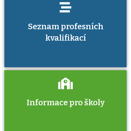
Seznam profesních
kvalifikací
Informace pro školy
Zjistěte, jak se přihlásit ke zkoušce a kde
získáte informace o tom, kdo vás vyzkouší.