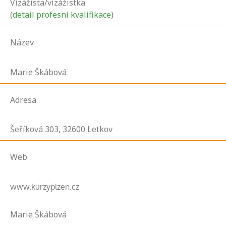
Vizážista/vizážistka
(
detail profesní kvalifikace
)
Název
Marie Škábová
Adresa
Šeříková
303,
32600
Letkov
Web
www.kurzyplzen.cz
Marie Škábová