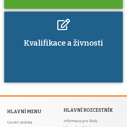
Kdo je to autorizovaná osoba a jaké výhody
Kvalifikace a živnosti
má získání autorizace?
HLAVNÍ ROZCESTNÍK
HLAVNÍ MENU
Informace pro školy
Úvodní stránka