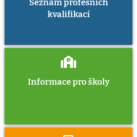
Seznam profesních
kvalifikací
Informace pro školy
Zjistěte, jak se přihlásit ke zkoušce a kde
získáte informace o tom, kdo vás vyzkouší.