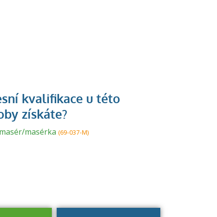
U řady živností je
podmínkou k
jejímu získání
í masér/masérka
(69-037-M)
určitá kvalifikace.
Pro které toto
platí a kde si
znalosti a
dovednosti
nechat ověřit?