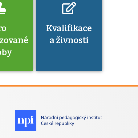
ro
Kvalifikace
izované
a živnosti
oby
je to
zovaná
a jaké
á získání
izace?