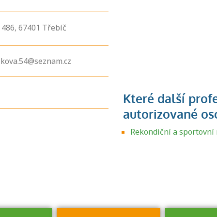
486,
67401
Třebíč
zkova.54@seznam.cz
Zjistěte, jak se
přihlásit ke
Rekondiční a sportovn
zkoušce a kde
získáte informace
o tom, kdo vás
vyzkouší.