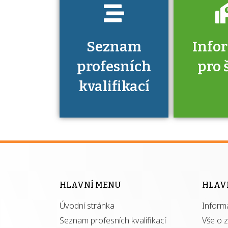
Seznam
Info
profesních
pro 
kvalifikací
Víte, že 
máte v
Národní 
kvalifik
HLAVNÍ MENU
HLAV
výhod
Úvodní stránka
Inform
získ
autor
Seznam profesních kvalifikací
Vše o 