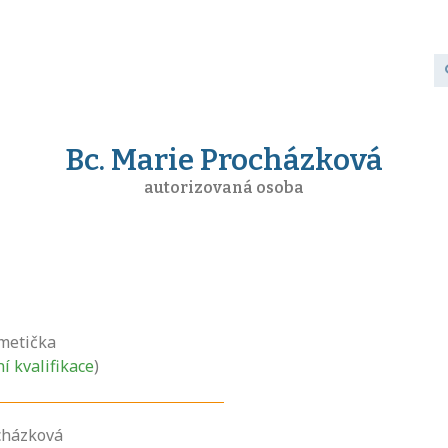
Bc. Marie Procházková
autorizovaná osoba
metička
ní kvalifikace
)
cházková