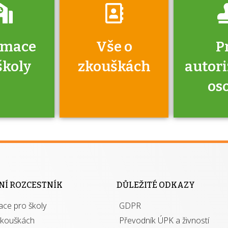
rmace
Vše o
P
školy
zkouškách
autor
os
jako škola
 rámci
Kdo 
soustavy
autori
ací jisté
osoba 
NÍ ROZCESTNÍK
DŮLEŽITÉ ODKAZY
y při
výhody m
ace pro školy
ávání
GDPR
autor
izací?
zkouškách
Převodník ÚPK a živností