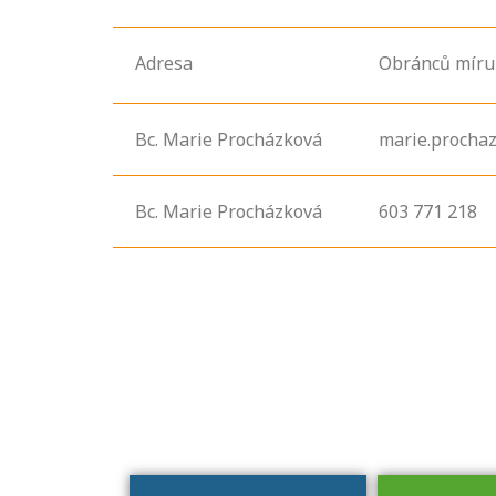
Adresa
Obránců míru
Bc. Marie Procházková
marie.procha
Bc. Marie Procházková
603 771 218
Projděte si
seznam
profesních
kvalifikací. Víte,
jaké dovednosti
musíte pro danou
kvalifikaci
prokázat?