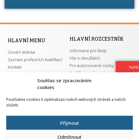
HLAVNÍ ROZCESTNÍK
HLAVNÍ MENU
Informace pro školy
Úvodní stránka
Vše o zkouškách
Seznam profesních kvalifikací
Pro autorizované osoby
Kontakt
Nahlá
Kvalifikace a živnosti
chy
Navrh
Souhlas se zpracováním
vylep
cookies
DŮLEŽITÉ ODKAZY
Používáme cookies k optimalizaci našich webových stránek a našich
služeb.
GDPR
Převodník ÚPK a živností
Národní pedagogický institut ČR
Přehled PK pro splnění MZK
Přijmout
Senovážné náměstí 25
110 00 Praha 1
Odmítnout