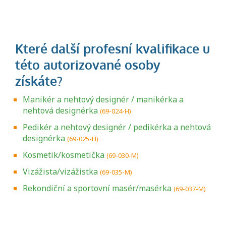
Manikér a nehtový designér / manikérka a
nehtová designérka
(69-024-H)
Pedikér a nehtový designér / pedikérka a nehtová
designérka
(69-025-H)
Kosmetik/kosmetička
(69-030-M)
Vizážista/vizážistka
(69-035-M)
Rekondiční a sportovní masér/masérka
(69-037-M)
Projděte si seznam profesních kvalifikací.
Víte, jaké dovednosti musíte pro danou
kvalifikaci prokázat?