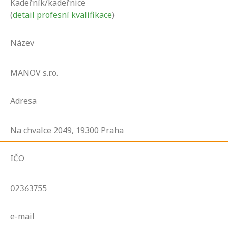
Kadeřník/kadeřnice
(
detail profesní kvalifikace
)
Název
MANOV s.r.o.
Adresa
Na chvalce
2049,
19300
Praha
IČO
02363755
e-mail