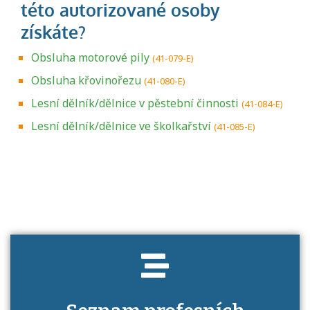
Obsluha motorové pily
(41-079-E)
Obsluha křovinořezu
(41-080-E)
Lesní dělník/dělnice v pěstební činnosti
(41-084-E)
Lesní dělník/dělnice ve školkařství
(41-085-E)
Projděte si seznam profesních kvalifikací.
Víte, jaké dovednosti musíte pro danou
kvalifikaci prokázat?