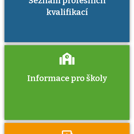
Seznam profesních
kvalifikací
Informace pro školy
Zjistěte, jak se přihlásit ke zkoušce a kde
získáte informace o tom, kdo vás vyzkouší.