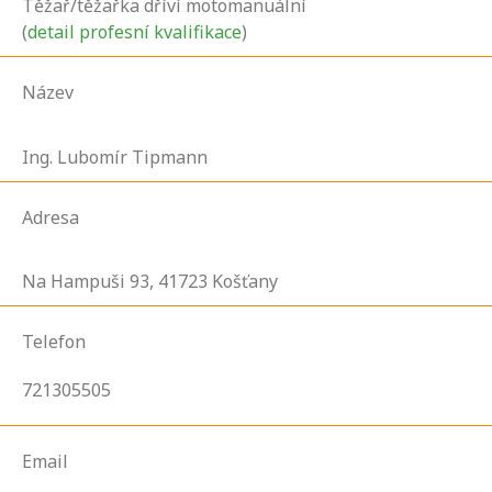
Těžař/těžařka dříví motomanuální
(
detail profesní kvalifikace
)
Název
Ing. Lubomír Tipmann
Adresa
Na Hampuši
93,
41723
Košťany
Telefon
721305505
Email