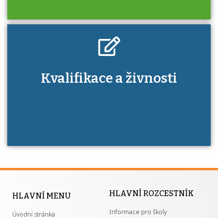
Kdo je to autorizovaná osoba a jaké výhody
Kvalifikace a živnosti
má získání autorizace?
HLAVNÍ ROZCESTNÍK
HLAVNÍ MENU
Informace pro školy
Úvodní stránka