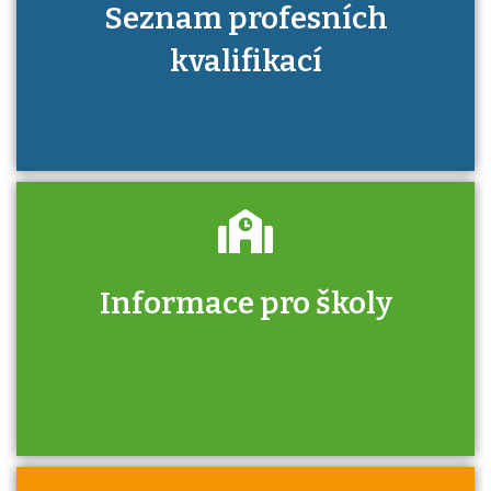
Seznam profesních
kvalifikací
Informace pro školy
Zjistěte, jak se přihlásit ke zkoušce a kde
získáte informace o tom, kdo vás vyzkouší.