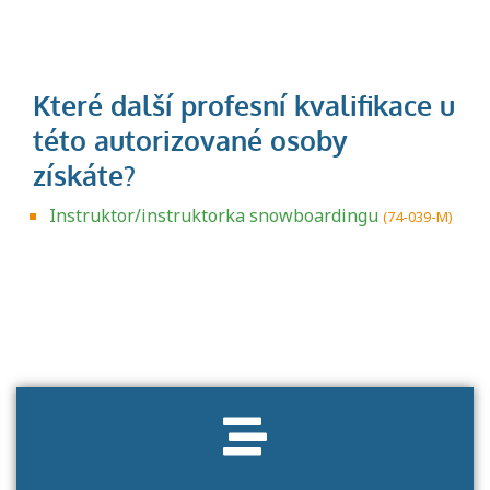
Instruktor/instruktorka snowboardingu
(74-039-M)
Projděte si seznam profesních kvalifikací.
Víte, jaké dovednosti musíte pro danou
kvalifikaci prokázat?