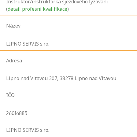
Instruktor/instruktorka sjezdového lyžování
(
detail profesní kvalifikace
)
Název
LIPNO SERVIS s.r.o.
Adresa
Lipno nad Vltavou
307,
38278
Lipno nad Vltavou
IČO
26016885
LIPNO SERVIS s.r.o.