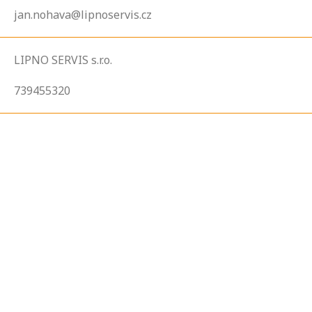
jan.nohava@lipnoservis.cz
LIPNO SERVIS s.r.o.
739455320