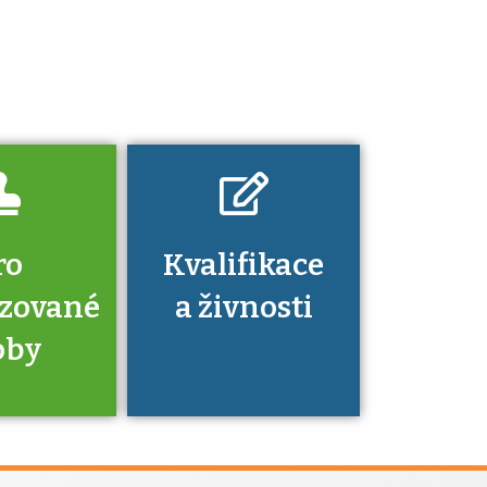
Pro které toto
platí a kde si
znalosti a
dovednosti
nechat ověřit?
ro
Kvalifikace
izované
a živnosti
oby