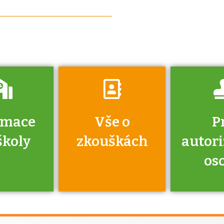
získáte informace
o tom, kdo vás
vyzkouší.
rmace
Vše o
P
školy
zkouškách
autor
os
jako škola