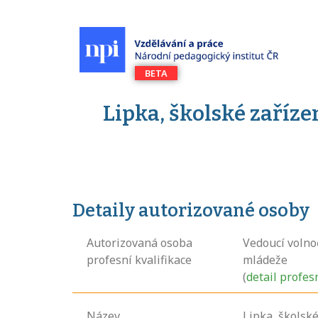
Lipka, školské zaříz
Detaily autorizované osoby
Autorizovaná osoba
Vedoucí volnoč
profesní kvalifikace
mládeže
(
detail profes
Název
Lipka, školské