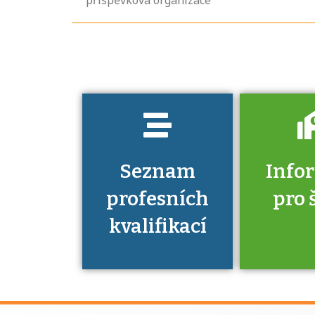
jaké dovednosti
musíte pro danou
kvalifikaci
prokázat?
Seznam
Info
profesních
pro 
kvalifikací
Víte, že 