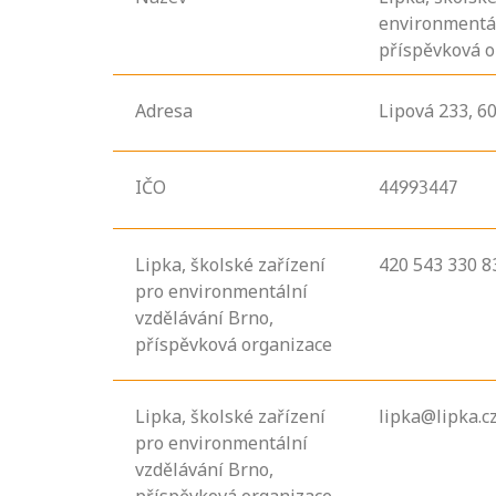
environmentál
příspěvková o
Adresa
Lipová
233,
6
IČO
44993447
Lipka, školské zařízení
420 543 330 8
pro environmentální
vzdělávání Brno,
příspěvková organizace
Projděte si
Lipka, školské zařízení
lipka@lipka.c
seznam
pro environmentální
profesních
vzdělávání Brno,
kvalifikací. Víte,
příspěvková organizace