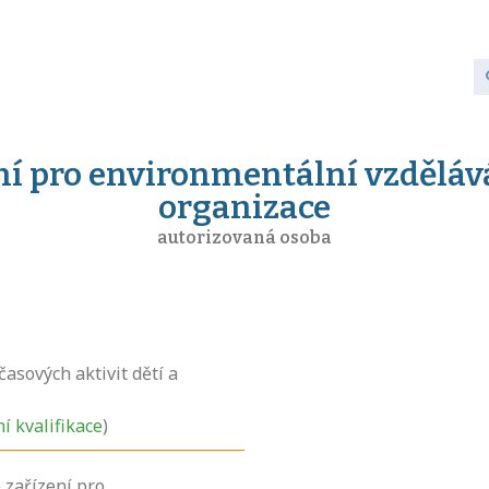
ení pro environmentální vzděláv
organizace
autorizovaná osoba
asových aktivit dětí a
ní kvalifikace
)
 zařízení pro