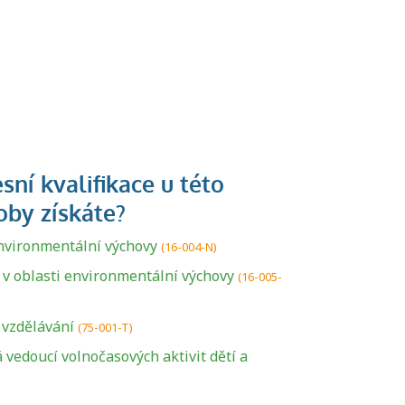
nvironmentální výchovy
(16-004-N)
a v oblasti environmentální výchovy
(16-005-
U řady živností je
 vzdělávání
(75-001-T)
podmínkou k
vedoucí volnočasových aktivit dětí a
jejímu získání
určitá kvalifikace.