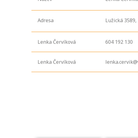
Adresa
Lužická
3589,
Lenka Červíková
604 192 130
Lenka Červíková
lenka.cervik@
Projděte si
seznam
profesních
kvalifikací. Víte,
jaké dovednosti
musíte pro danou
kvalifikaci
prokázat?