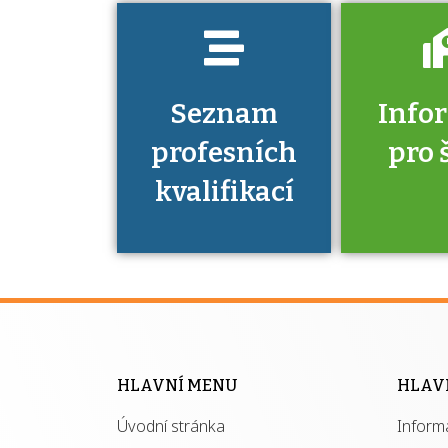
Seznam
Info
profesních
pro 
kvalifikací
Víte, že 
máte v
Národní 
kvalifik
HLAVNÍ MENU
HLAV
výhod
Úvodní stránka
Inform
získ