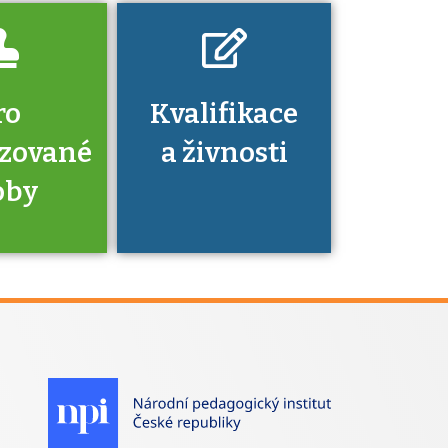
ro
Kvalifikace
izované
a živnosti
oby
je to
zovaná
a jaké
á získání
izace?