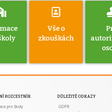
rmace
Vše o
P
školy
zkouškách
autor
os
jako škola
 rámci
Kdo 
soustavy
autori
ací jisté
osoba 
NÍ ROZCESTNÍK
DŮLEŽITÉ ODKAZY
y při
výhody m
ace pro školy
ávání
GDPR
autor