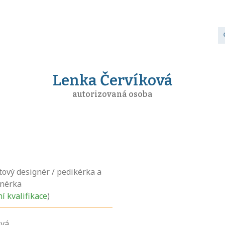
Lenka Červíková
autorizovaná osoba
tový designér / pedikérka a
gnérka
ní kvalifikace
)
ová