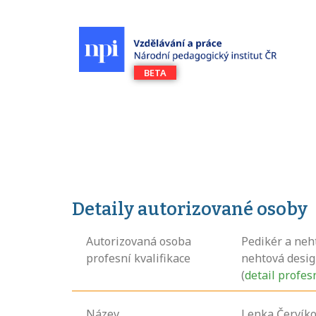
Detaily autorizované osoby
Autorizovaná osoba
Pedikér a neh
profesní kvalifikace
nehtová desi
(
detail profes
Název
Lenka Červík