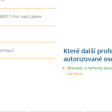
40011
Ústí nad Labem
volny.cz
Zjistěte, jak se
Manikér a nehtový desi
přihlásit ke
(69-024-H)
zkoušce a kde
získáte informace
o tom, kdo vás
vyzkouší.