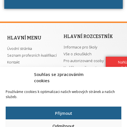
HLAVNÍ ROZCESTNÍK
HLAVNÍ MENU
Informace pro školy
Úvodní stránka
Vše o zkouškách
Seznam profesních kvalifikací
Pro autorizované osoby
Kontakt
Nahlá
Kvalifikace a živnosti
chy
Navrh
Souhlas se zpracováním
vylep
cookies
DŮLEŽITÉ ODKAZY
Používáme cookies k optimalizaci našich webových stránek a našich
služeb.
GDPR
Převodník ÚPK a živností
Národní pedagogický institut ČR
Přehled PK pro splnění MZK
Přijmout
Senovážné náměstí 25
110 00 Praha 1
Odmítnout