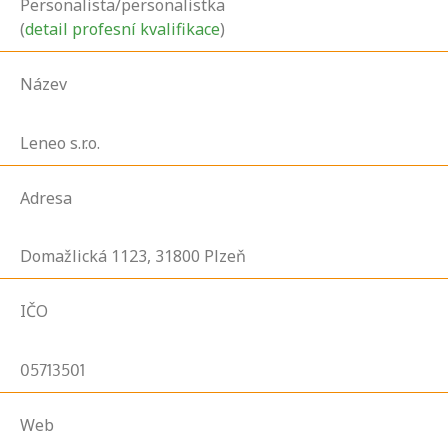
Personalista/personalistka
(
detail profesní kvalifikace
)
Název
Leneo s.r.o.
Adresa
Domažlická
1123,
31800
Plzeň
IČO
05713501
Web