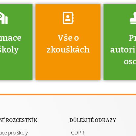
rmace
Vše o
P
školy
zkouškách
autor
os
jako škola
 rámci
Kdo 
soustavy
autori
ací jisté
osoba 
NÍ ROZCESTNÍK
DŮLEŽITÉ ODKAZY
y při
výhody m
ace pro školy
ávání
GDPR
autor