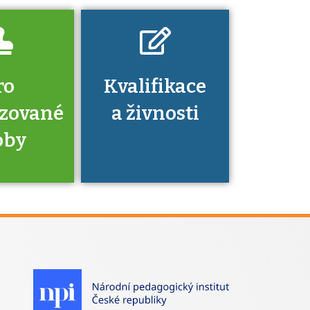
ro
Kvalifikace
izované
a živnosti
oby
je to
zovaná
a jaké
á získání
izace?