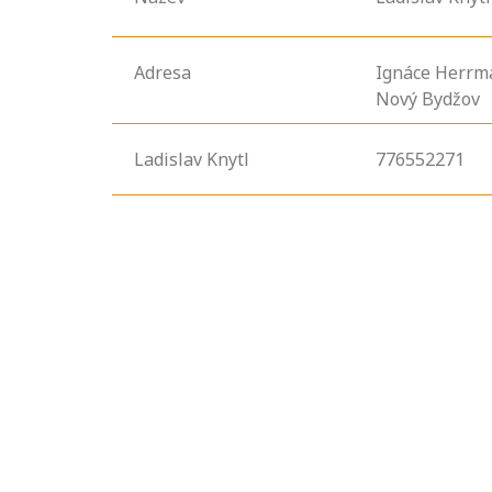
Adresa
Ignáce Herrm
Nový Bydžov
Ladislav Knytl
776552271
Projděte si
seznam
profesních
kvalifikací. Víte,
jaké dovednosti
musíte pro danou
kvalifikaci
prokázat?