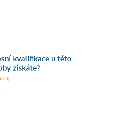
U řady živností je
podmínkou k
001-H)
jejímu získání
)
určitá kvalifikace.
Pro které toto
platí a kde si
znalosti a
dovednosti
nechat ověřit?