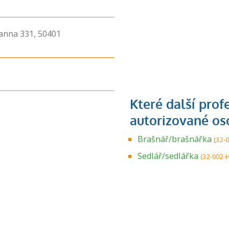
anna
331,
50401
Brašnář/brašnářka
(32-
Zjistěte, jak se
přihlásit ke
Sedlář/sedlářka
(32-002-H
zkoušce a kde
získáte informace
o tom, kdo vás
vyzkouší.