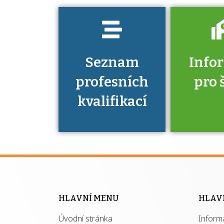
Seznam
Info
profesních
pro 
kvalifikací
Víte, že 
máte v
Národní 
kvalifik
HLAVNÍ MENU
HLAV
výhod
Úvodní stránka
Inform
získ