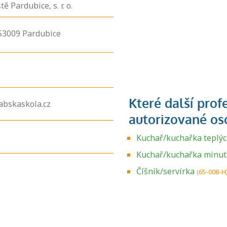
ě Pardubice, s. r. o.
53009
Pardubice
abskaskola.cz
Kuchař/kuchařka teplý
Kuchař/kuchařka minu
Zjistěte, jak se
přihlásit ke
Číšník/servírka
(65-008-H
zkoušce a kde
získáte informace
o tom, kdo vás
vyzkouší.