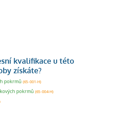
ch pokrmů
U řady živností je
(65-001-H)
podmínkou k
tkových pokrmů
(65-004-H)
jejímu získání
)
určitá kvalifikace.
Pro které toto
platí a kde si
znalosti a
dovednosti