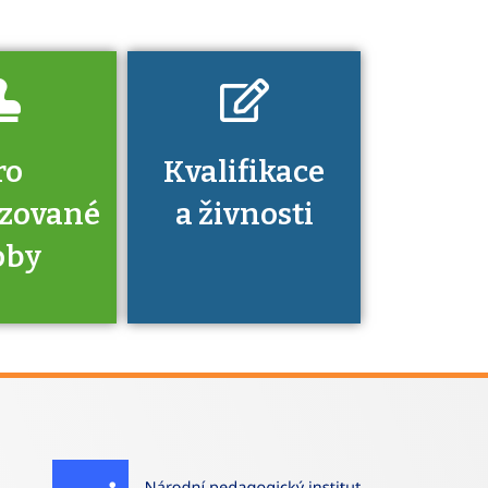
nechat ověřit?
ro
Kvalifikace
izované
a živnosti
oby
je to
zovaná
a jaké
á získání