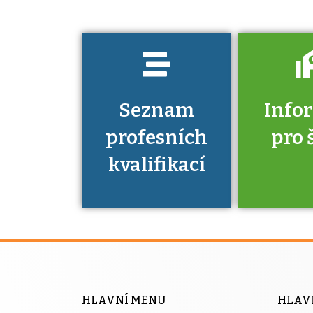
prokázat?
Seznam
Info
profesních
pro 
kvalifikací
Víte, že 
máte v
Národní 
kvalifik
HLAVNÍ MENU
HLAV
výhod