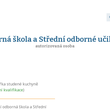
á škola a Střední odborné učiliš
autorizovaná osoba
řka studené kuchyně
ní kvalifikace
)
í odborná škola a Střední