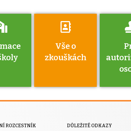
rmace
Vše o
P
školy
zkouškách
autor
os
jako škola
 rámci
Kdo 
soustavy
autori
ací jisté
osoba 
NÍ ROZCESTNÍK
DŮLEŽITÉ ODKAZY
y při
výhody m