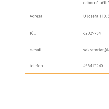
odborné učilišt
Adresa
U Josefa
118,
IČO
62029754
e-mail
sekretariat@l
telefon
466412240
Projděte si
seznam
profesních
kvalifikací. Víte,
jaké dovednosti
musíte pro danou
kvalifikaci