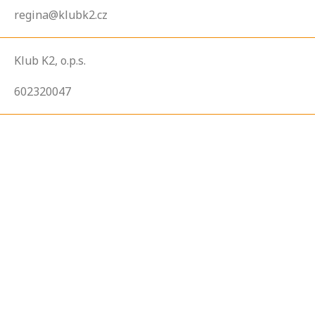
regina@klubk2.cz
Klub K2, o.p.s.
602320047