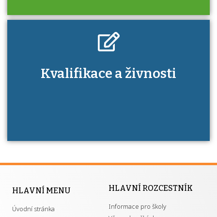
Kdo je to autorizovaná osoba a jaké výhody
Kvalifikace a živnosti
má získání autorizace?
HLAVNÍ ROZCESTNÍK
HLAVNÍ MENU
Informace pro školy
Úvodní stránka