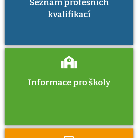
Seznam profesních
kvalifikací
Informace pro školy
Zjistěte, jak se přihlásit ke zkoušce a kde
získáte informace o tom, kdo vás vyzkouší.