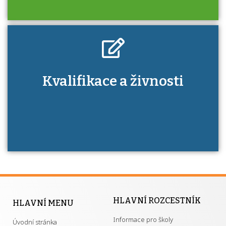
Kdo je to autorizovaná osoba a jaké výhody
Kvalifikace a živnosti
má získání autorizace?
HLAVNÍ ROZCESTNÍK
HLAVNÍ MENU
Informace pro školy
Úvodní stránka