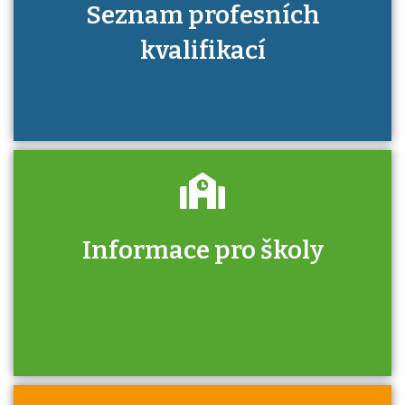
Seznam profesních
kvalifikací
Informace pro školy
Zjistěte, jak se přihlásit ke zkoušce a kde
získáte informace o tom, kdo vás vyzkouší.