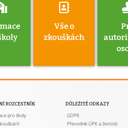
rmace
Vše o
P
školy
zkouškách
autor
os
jako škola
 rámci
Kdo 
soustavy
autori
ací jisté
osoba 
NÍ ROZCESTNÍK
DŮLEŽITÉ ODKAZY
y při
výhody m
ace pro školy
ávání
GDPR
autor
izací?
zkouškách
Převodník ÚPK a živností