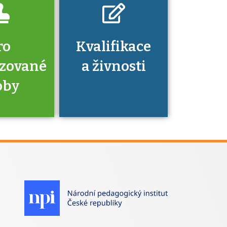
ro
Kvalifikace
izované
a živnosti
oby
je to
zovaná
a jaké
á získání
izace?