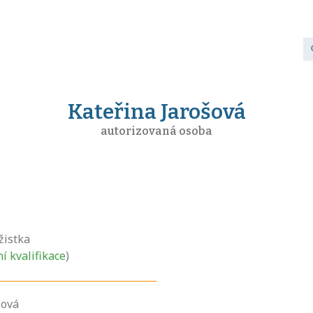
Kateřina Jarošová
autorizovaná osoba
žistka
ní kvalifikace
)
šová