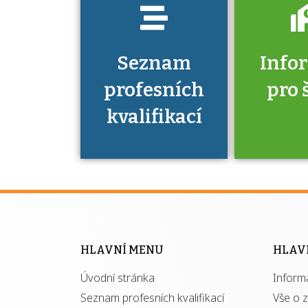
Seznam
Info
profesních
pro 
kvalifikací
Víte, že 
máte v
Národní 
kvalifik
HLAVNÍ MENU
HLAV
výhod
Úvodní stránka
Inform
získ
autor
Seznam profesních kvalifikací
Vše o 