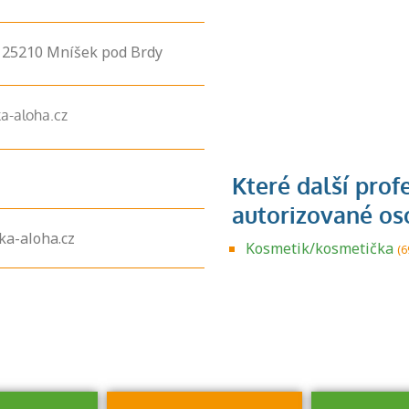
,
25210
Mníšek pod Brdy
a-aloha.cz
Zjistěte, jak se
ka-aloha.cz
přihlásit ke
Kosmetik/kosmetička
(6
zkoušce a kde
získáte informace
o tom, kdo vás
vyzkouší.