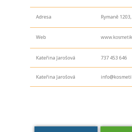
Adresa
Rymaně
1203
Web
www.kosmetik
Kateřina Jarošová
737 453 646
Projděte si
seznam
Kateřina Jarošová
info@kosmeti
profesních
kvalifikací. Víte,
jaké dovednosti
musíte pro danou
kvalifikaci
prokázat?