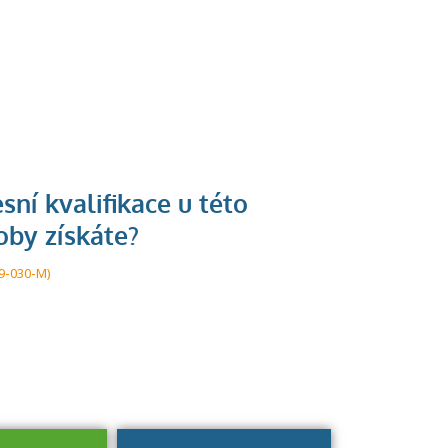
U řady živností je
podmínkou k
jejímu získání
9-030-M)
určitá kvalifikace.
Pro které toto
platí a kde si
znalosti a
dovednosti
nechat ověřit?