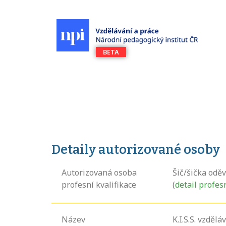
Detaily autorizované osoby
Autorizovaná osoba
Šič/šička odě
profesní kvalifikace
(
detail profes
Název
K.I.S.S. vzděláv