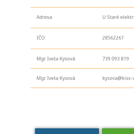
Adresa
U Staré elekt
IČO
28562267
Mgr. Iveta Kysová
739 093 819
Projděte si
seznam
Mgr. Iveta Kysová
kysova@kiss-v
profesních
kvalifikací. Víte,
jaké dovednosti
musíte pro danou
kvalifikaci
prokázat?