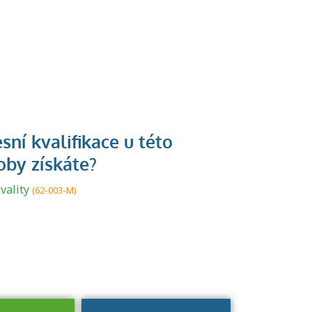
U řady živností je
podmínkou k
jejímu získání
vality
(62-003-M)
určitá kvalifikace.
Pro které toto
platí a kde si
znalosti a
dovednosti
nechat ověřit?