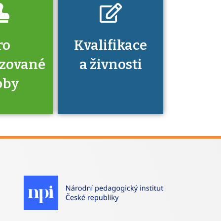
ro
Kvalifikace
izované
a živnosti
oby
je to
zovaná
a jaké
á získání
izace?