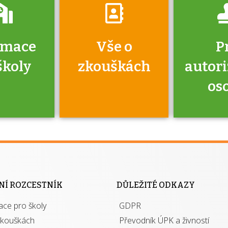
rmace
Vše o
P
školy
zkouškách
autor
os
jako škola
 rámci
Kdo 
soustavy
autori
ací jisté
osoba 
NÍ ROZCESTNÍK
DŮLEŽITÉ ODKAZY
y při
výhody m
ace pro školy
ávání
GDPR
autor
izací?
zkouškách
Převodník ÚPK a živností