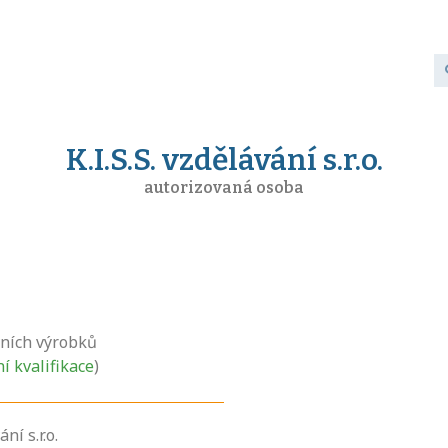
K.I.S.S. vzdělávání s.r.o.
autorizovaná osoba
vních výrobků
ní kvalifikace
)
ání s.r.o.