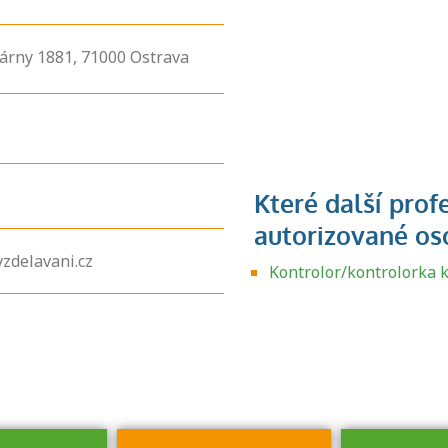
rárny
1881,
71000
Ostrava
Zjistěte, jak se
zdelavani.cz
přihlásit ke
Kontrolor/kontrolorka k
zkoušce a kde
získáte informace
o tom, kdo vás
vyzkouší.