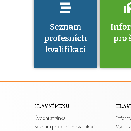
Seznam
Info
profesních
pro 
kvalifikací
Víte, že 
máte v
Národní 
kvalifik
HLAVNÍ MENU
HLAV
výhod
Úvodní stránka
Inform
získ
autor
Seznam profesních kvalifikací
Vše o 