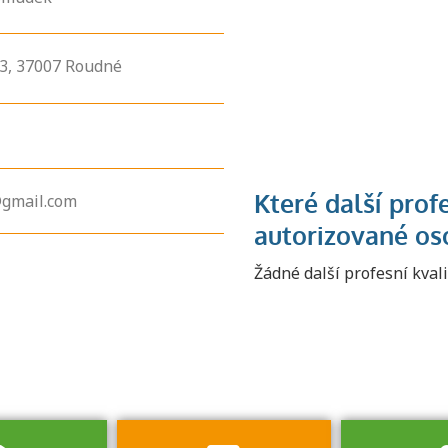
3,
37007
Roudné
gmail.com
Zjistěte, jak se
přihlásit ke
Žádné další profesní kval
zkoušce a kde
získáte informace
o tom, kdo vás
vyzkouší.