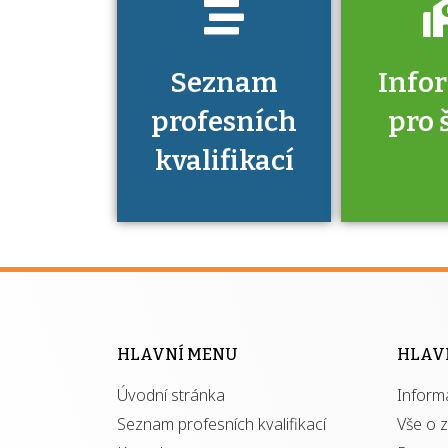
Seznam
Info
profesních
pro 
kvalifikací
Víte, že 
máte v
Národní 
kvalifik
HLAVNÍ MENU
HLAV
výhod
Úvodní stránka
Inform
získ
autor
Seznam profesních kvalifikací
Vše o 