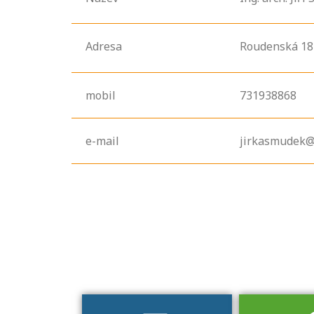
Adresa
Roudenská
18
mobil
731938868
e-mail
jirkasmudek@
Projděte si
seznam
profesních
kvalifikací. Víte,
jaké dovednosti
musíte pro danou
kvalifikaci
prokázat?