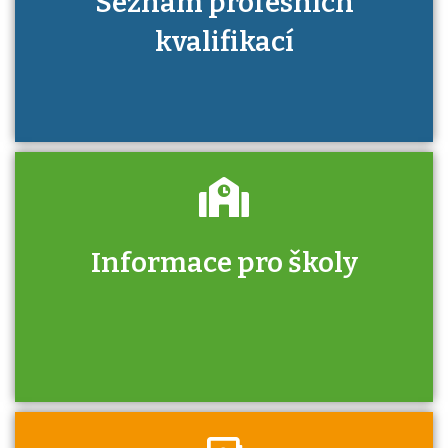
Seznam profesních
kvalifikací
Informace pro školy
Zjistěte, jak se přihlásit ke zkoušce a kde
získáte informace o tom, kdo vás vyzkouší.