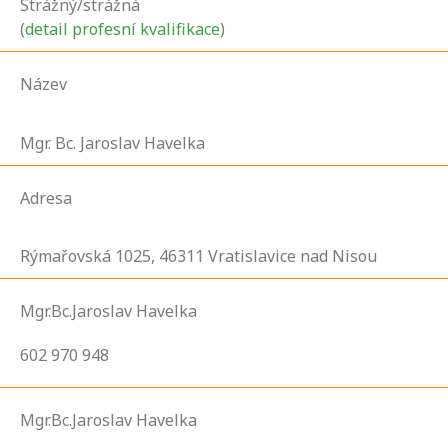
Strážný/strážná
(
detail profesní kvalifikace
)
Název
Mgr. Bc. Jaroslav Havelka
Adresa
Rýmařovská
1025,
46311
Vratislavice nad Nisou
Mgr.Bc.Jaroslav Havelka
602 970 948
Mgr.Bc.Jaroslav Havelka