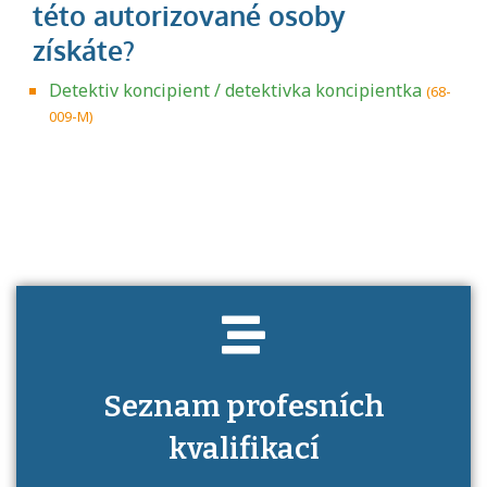
Detektiv koncipient / detektivka koncipientka
(68-
009-M)
Projděte si seznam profesních kvalifikací.
Víte, jaké dovednosti musíte pro danou
kvalifikaci prokázat?
Seznam profesních
kvalifikací