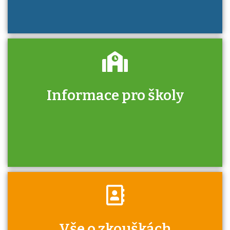
Informace pro školy
Zjistěte, jak se přihlásit ke zkoušce a kde
získáte informace o tom, kdo vás vyzkouší.
Víte, že jako škola máte v rámci Národní
Vše o zkouškách