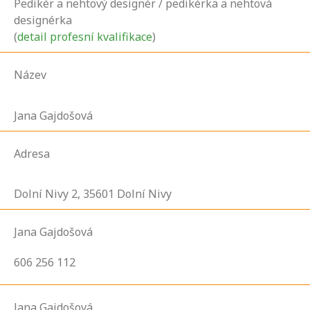
Pedikér a nehtový designér / pedikérka a nehtová
designérka
(
detail profesní kvalifikace
)
Název
Jana Gajdošová
Adresa
Dolní Nivy
2,
35601
Dolní Nivy
Jana Gajdošová
606 256 112
Jana Gajdošová