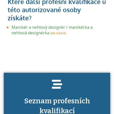
Manikér a nehtový designér / manikérka a
nehtová designérka
(69-024-H)
Projděte si seznam profesních kvalifikací.
Víte, jaké dovednosti musíte pro danou
kvalifikaci prokázat?
Seznam profesních
kvalifikací