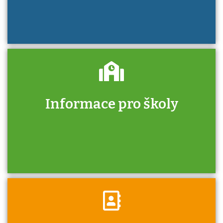
Informace pro školy
Zjistěte, jak se přihlásit ke zkoušce a kde
získáte informace o tom, kdo vás vyzkouší.