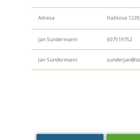
Adresa
Haškova
1239
Jan Sündermann
607519752
Jan Sündermann
sunderjan@se
Projděte si
seznam
profesních
kvalifikací. Víte,
jaké dovednosti
musíte pro danou
kvalifikaci
prokázat?