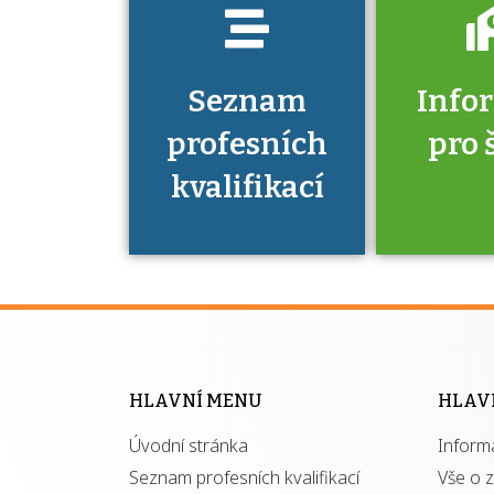
Seznam
Info
profesních
pro 
kvalifikací
Víte, že 
máte v
Národní 
kvalifik
HLAVNÍ MENU
HLAV
výhod
Úvodní stránka
Inform
získ
autor
Seznam profesních kvalifikací
Vše o 