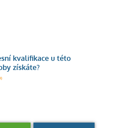
U řady živností je
podmínkou k
jejímu získání
H)
určitá kvalifikace.
Pro které toto
platí a kde si
znalosti a
dovednosti
nechat ověřit?