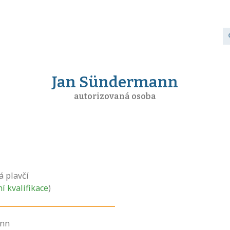
Jan Sündermann
autorizovaná osoba
á plavčí
ní kvalifikace
)
ann