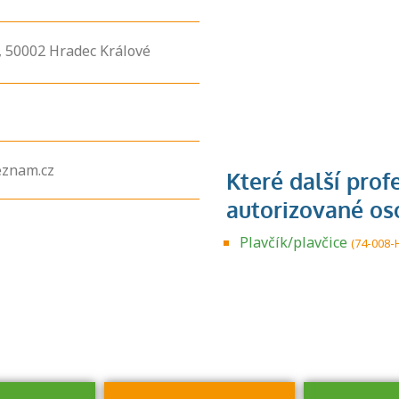
,
50002
Hradec Králové
znam.cz
Zjistěte, jak se
přihlásit ke
Plavčík/plavčice
(74-008-
zkoušce a kde
získáte informace
o tom, kdo vás
vyzkouší.