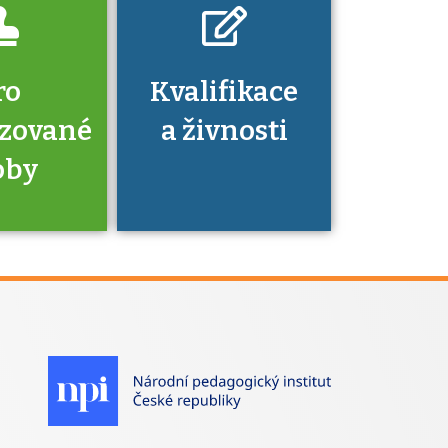
ro
Kvalifikace
izované
a živnosti
oby
je to
zovaná
a jaké
á získání
izace?