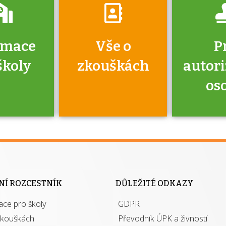
rmace
Vše o
P
školy
zkouškách
autor
os
jako škola
 rámci
Kdo 
soustavy
autori
ací jisté
osoba 
NÍ ROZCESTNÍK
DŮLEŽITÉ ODKAZY
y při
výhody m
ace pro školy
ávání
GDPR
autor
izací?
zkouškách
Převodník ÚPK a živností