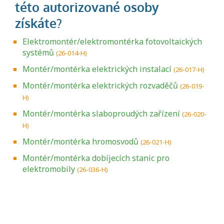
Elektromontér/elektromontérka fotovoltaických
systémů
(26-014-H)
Montér/montérka elektrických instalací
(26-017-H)
Montér/montérka elektrických rozvaděčů
(26-019-
H)
Montér/montérka slaboproudých zařízení
(26-020-
H)
Montér/montérka hromosvodů
(26-021-H)
Montér/montérka dobíjecích stanic pro
elektromobily
(26-036-H)
Projděte si seznam profesních kvalifikací.
Víte, jaké dovednosti musíte pro danou
kvalifikaci prokázat?