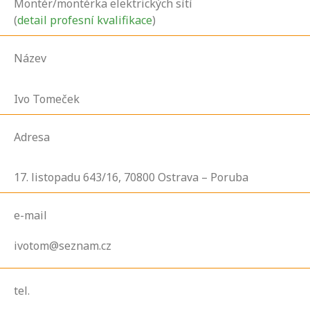
Montér/montérka elektrických sítí
(
detail profesní kvalifikace
)
Název
Ivo Tomeček
Adresa
17. listopadu
643/16,
70800
Ostrava – Poruba
e-mail
ivotom@seznam.cz
tel.