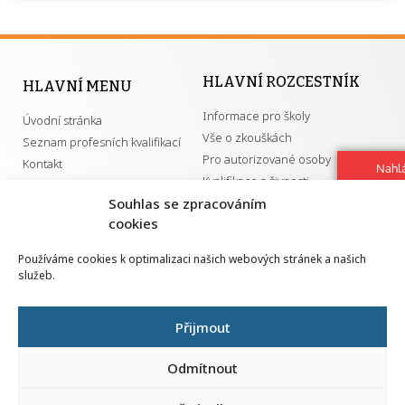
HLAVNÍ ROZCESTNÍK
HLAVNÍ MENU
Informace pro školy
Úvodní stránka
Vše o zkouškách
Seznam profesních kvalifikací
Pro autorizované osoby
Kontakt
Nahlá
Kvalifikace a živnosti
chy
Souhlas se zpracováním
Navrh
vylep
cookies
DŮLEŽITÉ ODKAZY
Používáme cookies k optimalizaci našich webových stránek a našich
služeb.
GDPR
Převodník ÚPK a živností
Národní pedagogický institut ČR
Přehled PK pro splnění MZK
Přijmout
Senovážné náměstí 25
110 00 Praha 1
Odmítnout