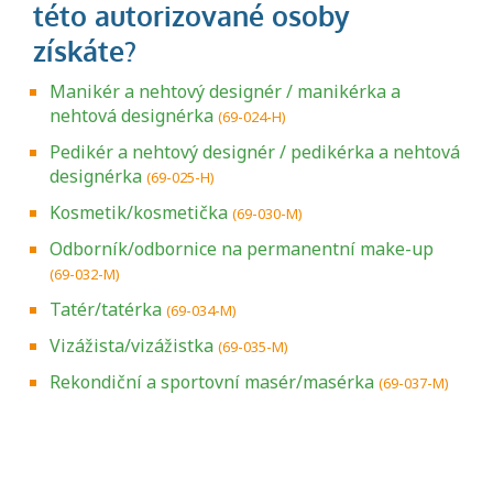
Manikér a nehtový designér / manikérka a
nehtová designérka
(69-024-H)
Pedikér a nehtový designér / pedikérka a nehtová
designérka
(69-025-H)
Kosmetik/kosmetička
(69-030-M)
Odborník/odbornice na permanentní make-up
(69-032-M)
Tatér/tatérka
(69-034-M)
Vizážista/vizážistka
(69-035-M)
Rekondiční a sportovní masér/masérka
(69-037-M)
Projděte si seznam profesních kvalifikací.
Víte, jaké dovednosti musíte pro danou
kvalifikaci prokázat?