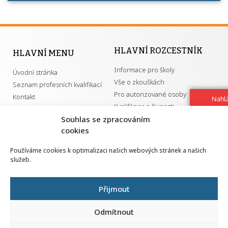
HLAVNÍ ROZCESTNÍK
HLAVNÍ MENU
Informace pro školy
Úvodní stránka
Vše o zkouškách
Seznam profesních kvalifikací
Pro autorizované osoby
Kontakt
Nahlá
Kvalifikace a živnosti
chy
Navrh
Souhlas se zpracováním
vylep
cookies
DŮLEŽITÉ ODKAZY
Používáme cookies k optimalizaci našich webových stránek a našich
služeb.
GDPR
Převodník ÚPK a živností
Národní pedagogický institut ČR
Přehled PK pro splnění MZK
Přijmout
Senovážné náměstí 25
110 00 Praha 1
Odmítnout