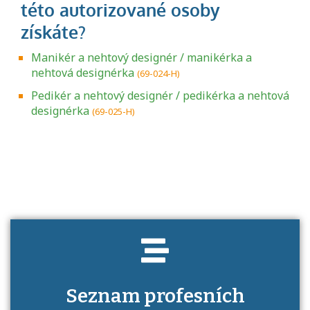
Manikér a nehtový designér / manikérka a
nehtová designérka
(69-024-H)
Pedikér a nehtový designér / pedikérka a nehtová
designérka
(69-025-H)
Projděte si seznam profesních kvalifikací.
Víte, jaké dovednosti musíte pro danou
kvalifikaci prokázat?
Seznam profesních