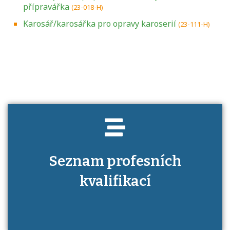
přípravářka
(23-018-H)
Karosář/karosářka pro opravy karoserií
(23-111-H)
Projděte si seznam profesních kvalifikací.
Víte, jaké dovednosti musíte pro danou
kvalifikaci prokázat?
Seznam profesních
kvalifikací