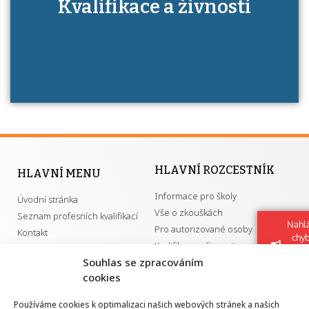
Kdo je to autorizovaná osoba a jaké výhody
Kvalifikace a živnosti
má získání autorizace?
HLAVNÍ ROZCESTNÍK
HLAVNÍ MENU
Informace pro školy
Úvodní stránka
Vše o zkouškách
Seznam profesních kvalifikací
Nahlá
Pro autorizované osoby
Kontakt
chy
Kvalifikace a živnosti
Navrh
Souhlas se zpracováním
vylep
cookies
DŮLEŽITÉ ODKAZY
Používáme cookies k optimalizaci našich webových stránek a našich