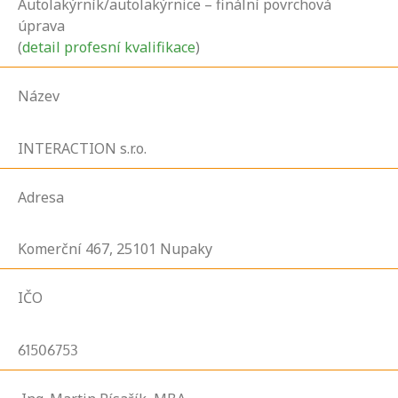
Autolakýrník/autolakýrnice – finální povrchová
úprava
(
detail profesní kvalifikace
)
Název
INTERACTION s.r.o.
Adresa
Komerční
467,
25101
Nupaky
IČO
61506753