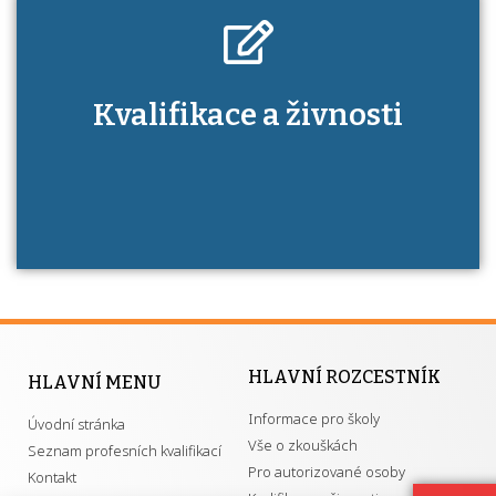
Kdo je to autorizovaná osoba a jaké výhody
Kvalifikace a živnosti
má získání autorizace?
HLAVNÍ ROZCESTNÍK
HLAVNÍ MENU
Informace pro školy
Úvodní stránka
Vše o zkouškách
Seznam profesních kvalifikací
Pro autorizované osoby
Kontakt