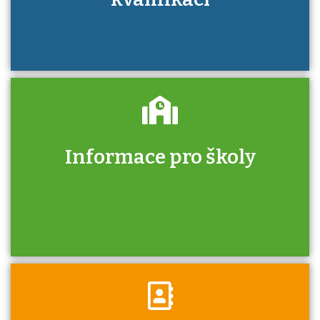
Informace pro školy
Zjistěte, jak se přihlásit ke zkoušce a kde
získáte informace o tom, kdo vás vyzkouší.