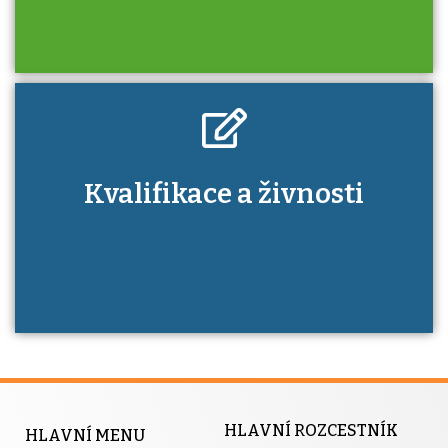
Kdo je to autorizovaná osoba a jaké výhody
Kvalifikace a živnosti
má získání autorizace?
HLAVNÍ ROZCESTNÍK
HLAVNÍ MENU