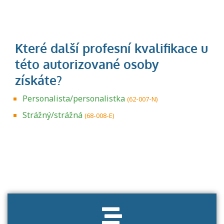
Personalista/personalistka
(62-007-N)
Strážný/strážná
(68-008-E)
Projděte si seznam profesních kvalifikací.
Víte, jaké dovednosti musíte pro danou
kvalifikaci prokázat?