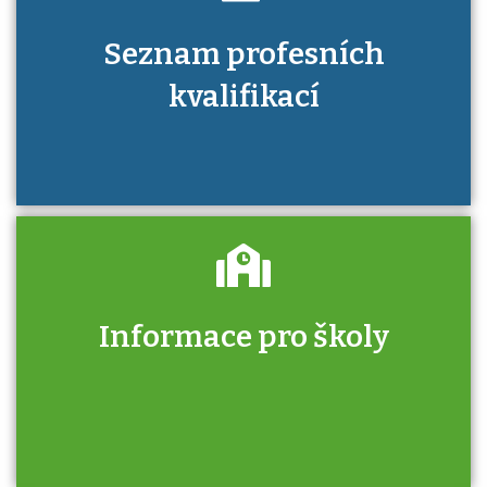
Seznam profesních
kvalifikací
Informace pro školy
Zjistěte, jak se přihlásit ke zkoušce a kde
získáte informace o tom, kdo vás vyzkouší.