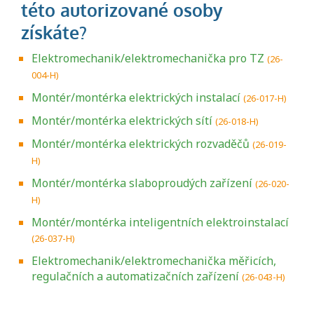
Elektromechanik/elektromechanička pro TZ
(26-
004-H)
Montér/montérka elektrických instalací
(26-017-H)
Montér/montérka elektrických sítí
(26-018-H)
Montér/montérka elektrických rozvaděčů
(26-019-
H)
Montér/montérka slaboproudých zařízení
(26-020-
H)
Montér/montérka inteligentních elektroinstalací
(26-037-H)
Elektromechanik/elektromechanička měřicích,
regulačních a automatizačních zařízení
(26-043-H)
Projděte si seznam profesních kvalifikací.
Víte, jaké dovednosti musíte pro danou