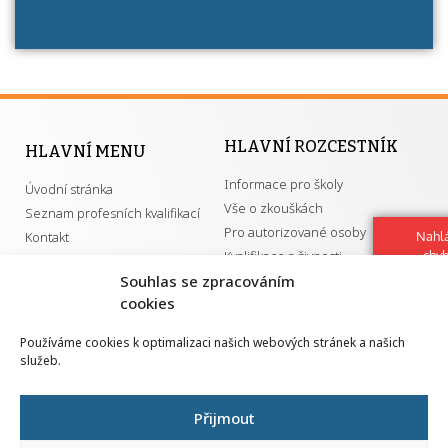
HLAVNÍ ROZCESTNÍK
HLAVNÍ MENU
Informace pro školy
Úvodní stránka
Vše o zkouškách
Seznam profesních kvalifikací
Pro autorizované osoby
Nahlá
Kontakt
chy
Kvalifikace a živnosti
Navrh
Souhlas se zpracováním
vylep
cookies
DŮLEŽITÉ ODKAZY
Používáme cookies k optimalizaci našich webových stránek a našich
služeb.
GDPR
Převodník ÚPK a živností
Národní pedagogický institut ČR
Přehled PK pro splnění MZK
Přijmout
Senovážné náměstí 25
110 00 Praha 1