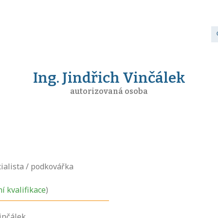
Ing. Jindřich Vinčálek
autorizovaná osoba
ialista / podkovářka
ní kvalifikace
)
Vinčálek