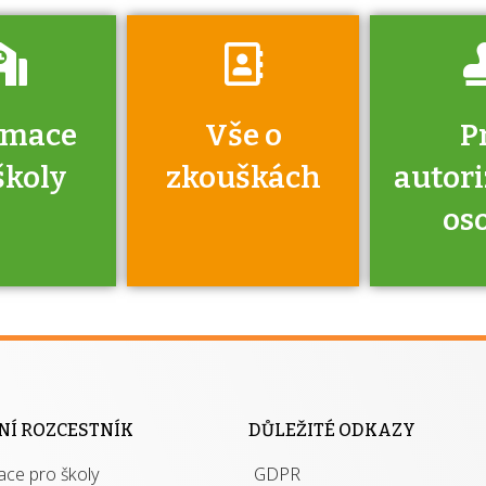
rmace
Vše o
P
školy
zkouškách
autor
os
jako škola
 rámci
Kdo 
soustavy
autori
ací jisté
osoba 
NÍ ROZCESTNÍK
DŮLEŽITÉ ODKAZY
y při
výhody m
ace pro školy
ávání
GDPR
autor