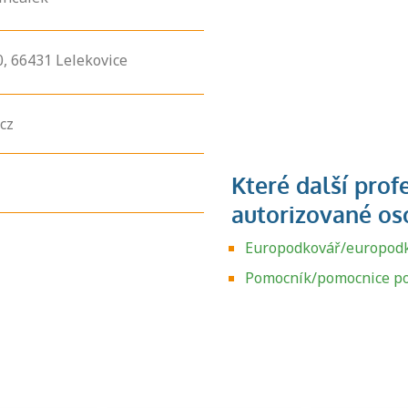
0,
66431
Lelekovice
cz
Europodkovář/europod
Zjistěte, jak se
přihlásit ke
Pomocník/pomocnice p
zkoušce a kde
získáte informace
o tom, kdo vás
vyzkouší.