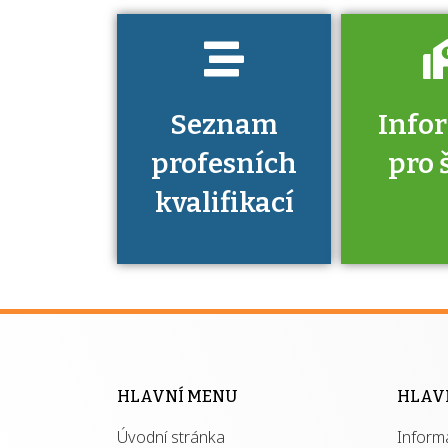
Seznam
Info
profesních
pro 
kvalifikací
Víte, že 
máte v
Národní 
kvalifik
HLAVNÍ MENU
HLAV
výhod
Úvodní stránka
Inform
získ