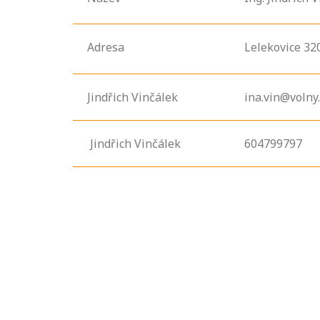
Adresa
Lelekovice
32
Jindřich Vinčálek
ina.vin@volny.
Jindřich Vinčálek
604799797
Projděte si
seznam
profesních
kvalifikací. Víte,
jaké dovednosti
musíte pro danou
kvalifikaci
prokázat?