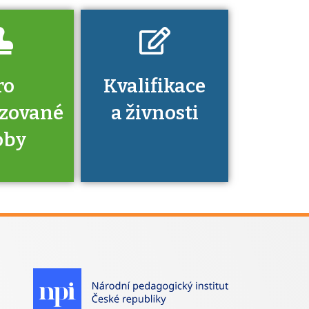
ro
Kvalifikace
izované
a živnosti
oby
je to
zovaná
a jaké
á získání
izace?