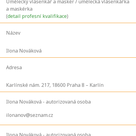
Umělecký vlásenkář a maskér / umělecká vlásenkářka
a maskérka
(
detail profesní kvalifikace
)
Název
Ilona Nováková
Adresa
Karlínské nám.
217,
18600
Praha 8 – Karlín
Ilona Nováková - autorizovaná osoba
ilonanov@seznam.cz
Ilona Nováková - autorizovaná osoba