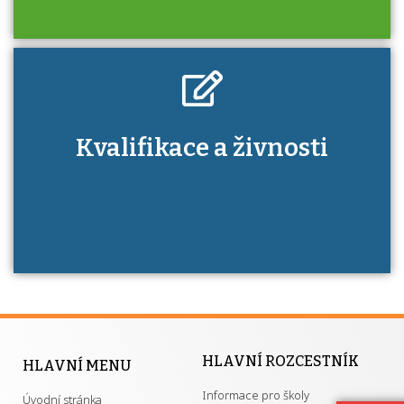
Kdo je to autorizovaná osoba a jaké výhody
Kvalifikace a živnosti
má získání autorizace?
HLAVNÍ ROZCESTNÍK
HLAVNÍ MENU
Informace pro školy
Úvodní stránka