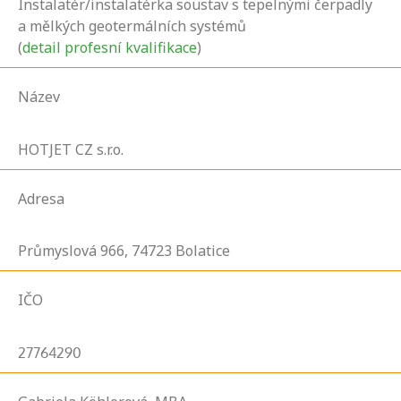
Instalatér/instalatérka soustav s tepelnými čerpadly
a mělkých geotermálních systémů
(
detail profesní kvalifikace
)
Název
HOTJET CZ s.r.o.
Adresa
Průmyslová
966,
74723
Bolatice
IČO
27764290