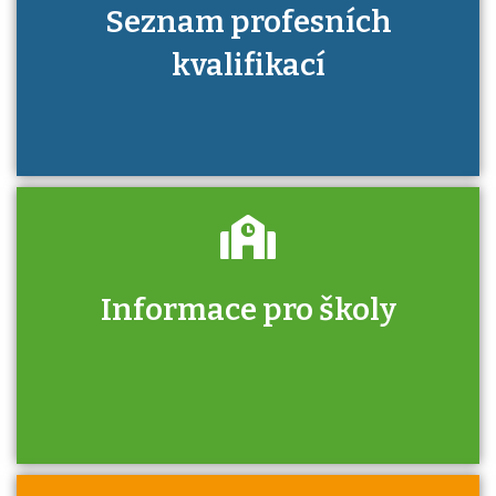
Seznam profesních
kvalifikací
Informace pro školy
Zjistěte, jak se přihlásit ke zkoušce a kde
získáte informace o tom, kdo vás vyzkouší.