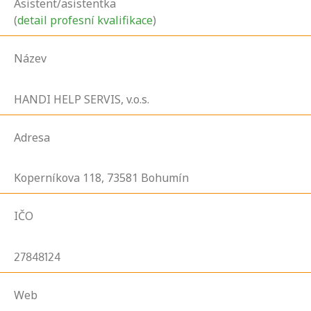
Asistent/asistentka
(
detail profesní kvalifikace
)
Název
HANDI HELP SERVIS, v.o.s.
Adresa
Koperníkova
118,
73581
Bohumín
IČO
27848124
Web