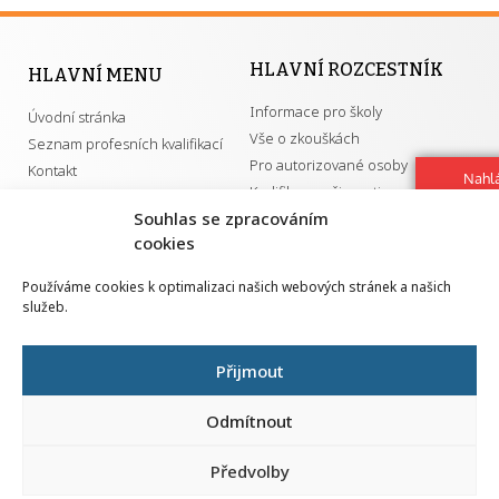
HLAVNÍ ROZCESTNÍK
HLAVNÍ MENU
Informace pro školy
Úvodní stránka
Vše o zkouškách
Seznam profesních kvalifikací
Pro autorizované osoby
Kontakt
Nahlá
Kvalifikace a živnosti
chy
Souhlas se zpracováním
Navrh
cookies
vylep
DŮLEŽITÉ ODKAZY
Používáme cookies k optimalizaci našich webových stránek a našich
služeb.
GDPR
Převodník ÚPK a živností
Národní pedagogický institut ČR
Přehled PK pro splnění MZK
Přijmout
Senovážné náměstí 25
110 00 Praha 1
Odmítnout
Předvolby