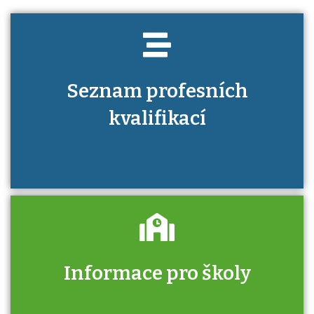
Seznam profesních
kvalifikací
Informace pro školy
Zjistěte, jak se přihlásit ke zkoušce a kde
získáte informace o tom, kdo vás vyzkouší.