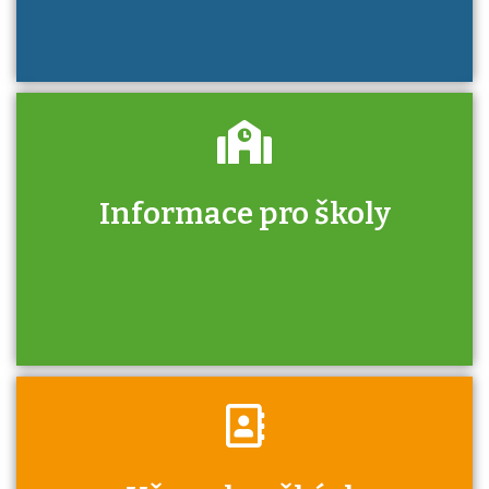
Informace pro školy
Zjistěte, jak se přihlásit ke zkoušce a kde
získáte informace o tom, kdo vás vyzkouší.
Víte, že jako škola máte v rámci Národní