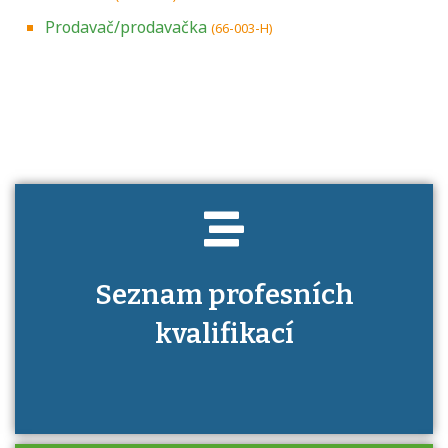
Prodavač/prodavačka
(66-003-H)
Projděte si seznam profesních kvalifikací.
Víte, jaké dovednosti musíte pro danou
kvalifikaci prokázat?
Seznam profesních
kvalifikací