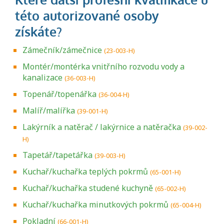
Zámečník/zámečnice
(23-003-H)
Montér/montérka vnitřního rozvodu vody a
kanalizace
(36-003-H)
Topenář/topenářka
(36-004-H)
Malíř/malířka
(39-001-H)
Lakýrník a natěrač / lakýrnice a natěračka
(39-002-
H)
Tapetář/tapetářka
(39-003-H)
Kuchař/kuchařka teplých pokrmů
(65-001-H)
Kuchař/kuchařka studené kuchyně
(65-002-H)
Kuchař/kuchařka minutkových pokrmů
(65-004-H)
Pokladní
(66-001-H)