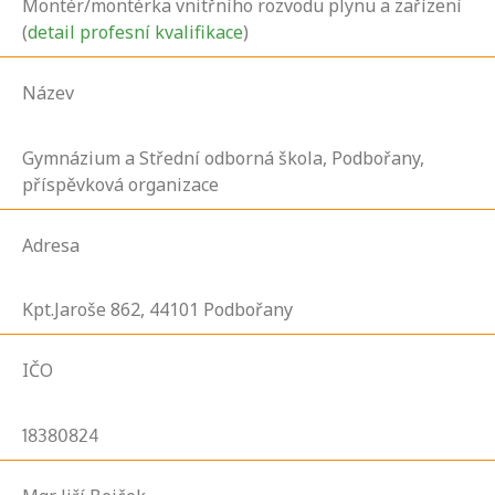
Montér/montérka vnitřního rozvodu plynu a zařízení
(
detail profesní kvalifikace
)
Název
Gymnázium a Střední odborná škola, Podbořany,
příspěvková organizace
Adresa
Kpt.Jaroše
862,
44101
Podbořany
IČO
18380824