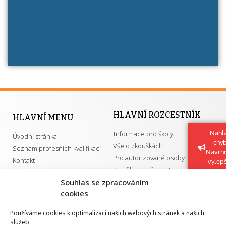
má získání autorizace?
HLAVNÍ ROZCESTNÍK
HLAVNÍ MENU
Nahlá
Informace pro školy
Úvodní stránka
chy
Vše o zkouškách
Seznam profesních kvalifikací
Navrh
Pro autorizované osoby
Kontakt
vylep
Kvalifikace a živnosti
Souhlas se zpracováním
cookies
DŮLEŽITÉ ODKAZY
Používáme cookies k optimalizaci našich webových stránek a našich
služeb.
GDPR