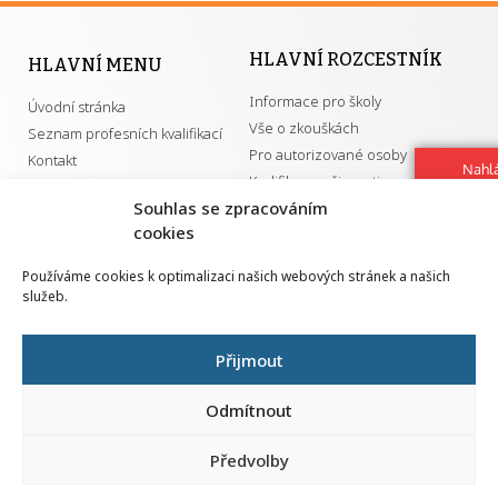
HLAVNÍ ROZCESTNÍK
HLAVNÍ MENU
Informace pro školy
Úvodní stránka
Vše o zkouškách
Seznam profesních kvalifikací
Pro autorizované osoby
Kontakt
Nahlá
Kvalifikace a živnosti
chy
Souhlas se zpracováním
Navrh
cookies
vylep
DŮLEŽITÉ ODKAZY
Používáme cookies k optimalizaci našich webových stránek a našich
služeb.
GDPR
Převodník ÚPK a živností
Národní pedagogický institut ČR
Přehled PK pro splnění MZK
Přijmout
Senovážné náměstí 25
110 00 Praha 1
Odmítnout
Předvolby