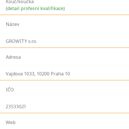
Kouč/koučka
(
detail profesní kvalifikace
)
Název
GROWITY s.r.o.
Adresa
Vajdova
1033,
10200
Praha 10
IČO
23533021
Web