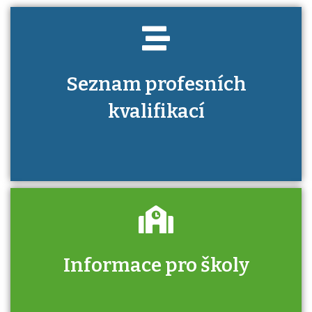
Seznam profesních
kvalifikací
Informace pro školy
Zjistěte, jak se přihlásit ke zkoušce a kde
získáte informace o tom, kdo vás vyzkouší.