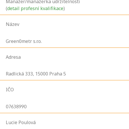
Manažer/manažerka udržitelnosti
(
detail profesní kvalifikace
)
Název
Green0metr s.r.o.
Adresa
Radlická
333,
15000
Praha 5
IČO
07638990
Lucie Poulová