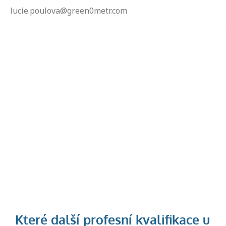
lucie.poulova@green0metr.com